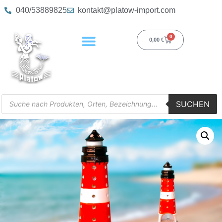
040/53889825
kontakt@platow-import.com
0
0,00
€
SUCHEN