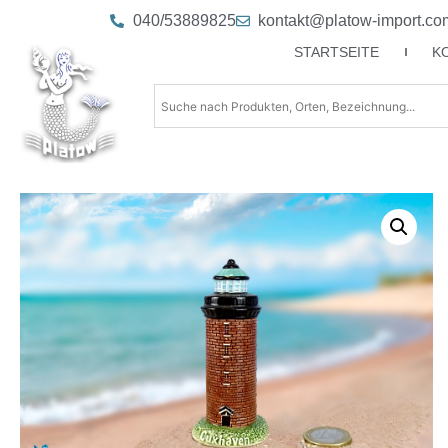
040/53889825
kontakt@platow-import.co
STARTSEITE
K