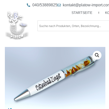
040/53889825
kontakt@platow-import.co
STARTSEITE
K