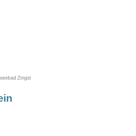
tseebad Zingst
ein