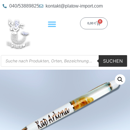
040/53889825
kontakt@platow-import.com
0
0,00
€
SUCHEN