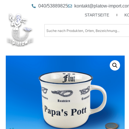
040/53889825
kontakt@platow-import.co
STARTSEITE
K