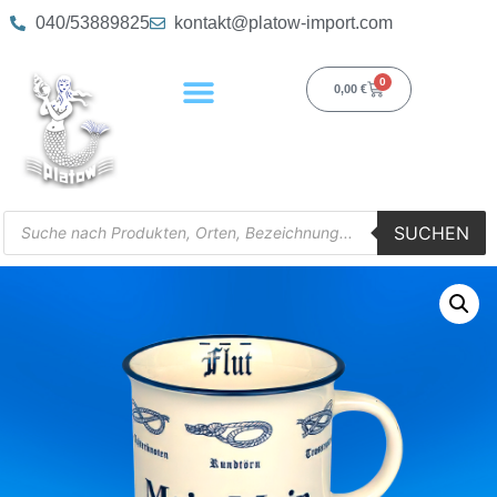
040/53889825
kontakt@platow-import.com
0
0,00
€
SUCHEN