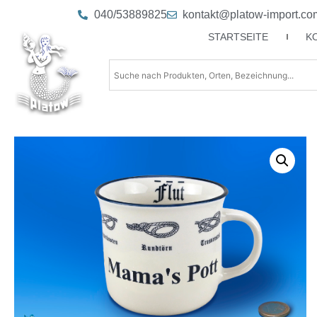
040/53889825
kontakt@platow-import.co
STARTSEITE
K