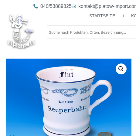
040/53889825
kontakt@platow-import.co
STARTSEITE
K