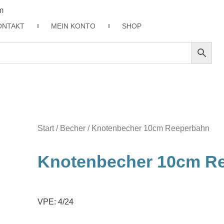
m
ONTAKT
MEIN KONTO
SHOP
Start
/
Becher
/ Knotenbecher 10cm Reeperbahn
Knotenbecher 10cm R
VPE: 4/24