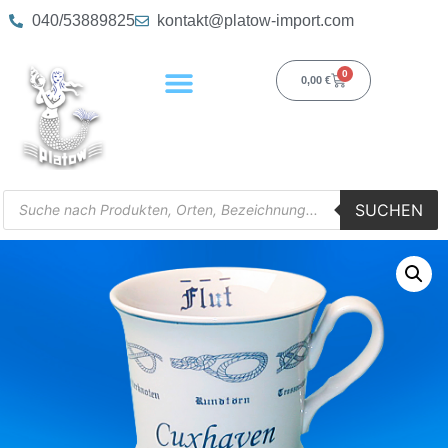
040/53889825
kontakt@platow-import.com
0
0,00
€
SUCHEN