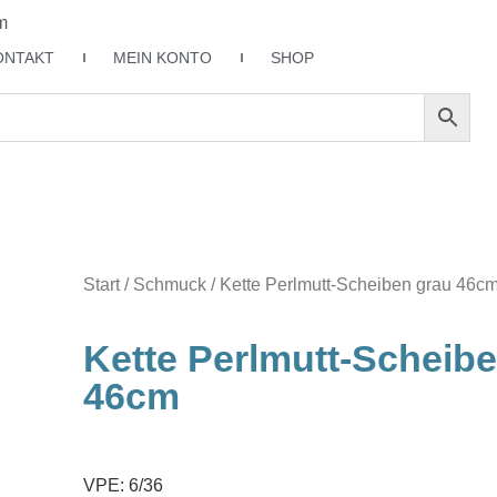
m
ONTAKT
MEIN KONTO
SHOP
Start
/
Schmuck
/ Kette Perlmutt-Scheiben grau 46c
Kette Perlmutt-Scheib
46cm
VPE: 6/36