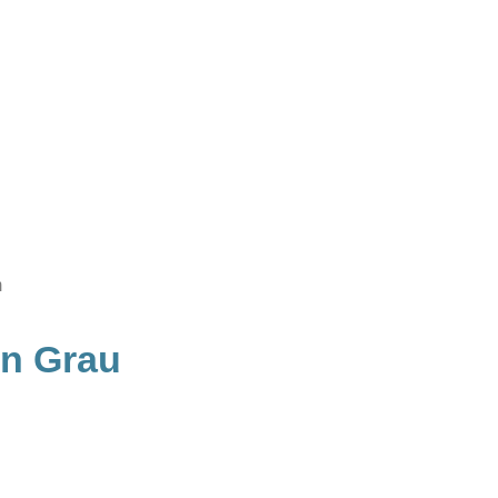
m
en Grau