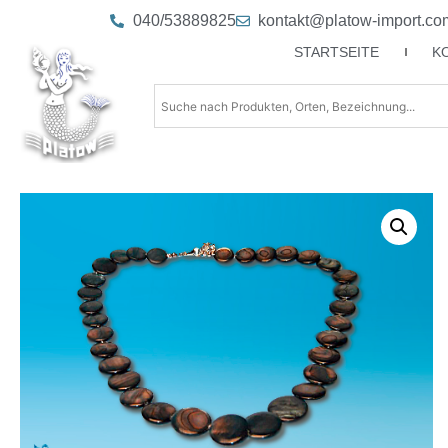
040/53889825
kontakt@platow-import.co
STARTSEITE
K