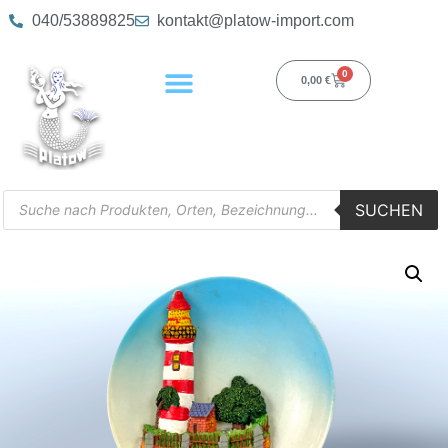
040/53889825
kontakt@platow-import.com
0
0,00
€
SUCHEN