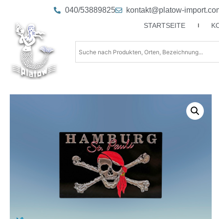
040/53889825
kontakt@platow-import.co
STARTSEITE
K