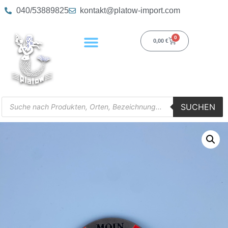
040/53889825
kontakt@platow-import.com
0
0,00
€
SUCHEN