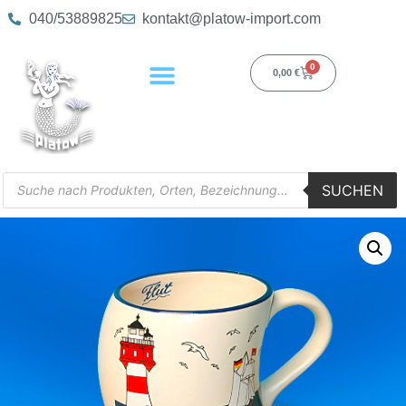
040/53889825
kontakt@platow-import.com
0
0,00
€
SUCHEN