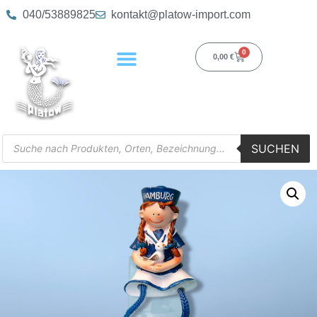
040/53889825
kontakt@platow-import.com
0
0,00
€
SUCHEN