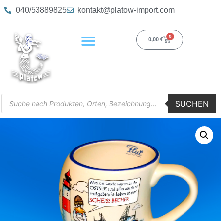
040/53889825
kontakt@platow-import.com
0
0,00
€
SUCHEN