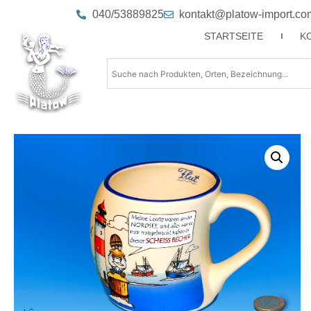
040/53889825
kontakt@platow-import.co
STARTSEITE
K