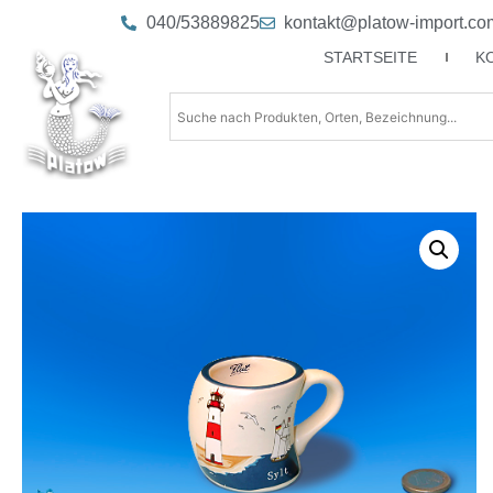
040/53889825
kontakt@platow-import.co
STARTSEITE
K