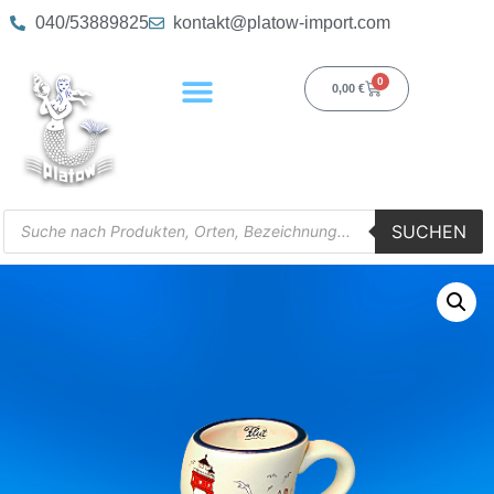
040/53889825
kontakt@platow-import.com
0
0,00
€
SUCHEN