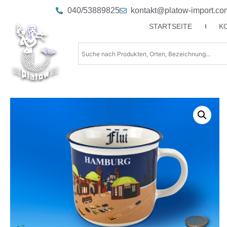
040/53889825
kontakt@platow-import.co
STARTSEITE
K