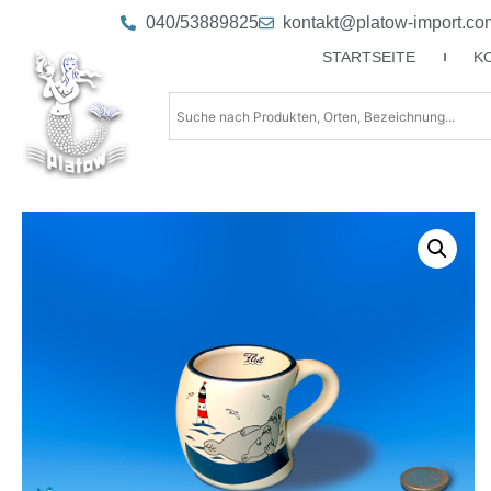
040/53889825
kontakt@platow-import.co
STARTSEITE
K