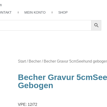
m
ONTAKT
MEIN KONTO
SHOP
Start
/
Becher
/ Becher Gravur 5cmSeehund geboge
Becher Gravur 5cmSe
Gebogen
VPE: 12/72