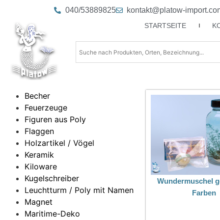
040/53889825
kontakt@platow-import.co
STARTSEITE
K
Becher
Feuerzeuge
Figuren aus Poly
Flaggen
Holzartikel / Vögel
Keramik
Kiloware
Kugelschreiber
Wundermuschel g
Leuchtturm / Poly mit Namen
Farben
Magnet
Maritime-Deko