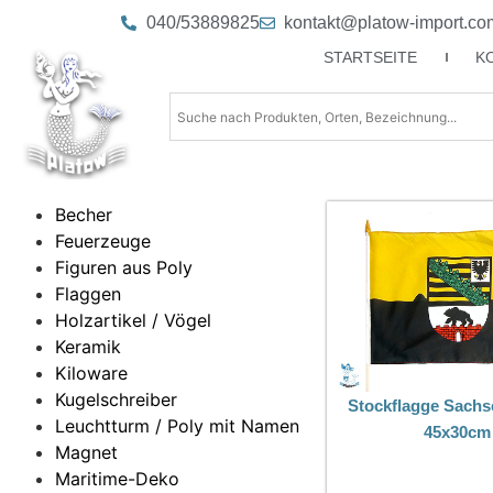
040/53889825
kontakt@platow-import.co
STARTSEITE
K
Becher
Feuerzeuge
Figuren aus Poly
Flaggen
Holzartikel / Vögel
Keramik
Kiloware
Kugelschreiber
Stockflagge Sachs
Leuchtturm / Poly mit Namen
45x30cm
Magnet
Maritime-Deko