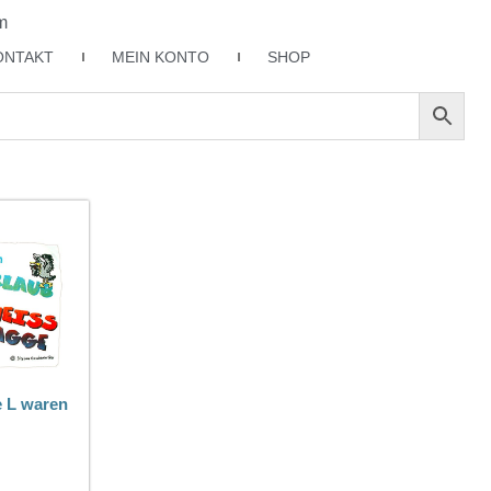
m
ONTAKT
MEIN KONTO
SHOP
e L waren