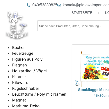
040/53889825
kontakt@platow-import.co
STARTSEITE
K
Becher
Feuerzeuge
Figuren aus Poly
Flaggen
Holzartikel / Vögel
Keramik
Kiloware
Kugelschreiber
Stockflagge Mein
Leuchtturm / Poly mit Namen
45x30cm
Magnet
Maritime-Deko