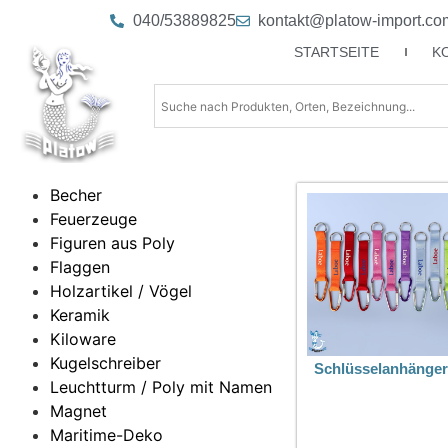
040/53889825
kontakt@platow-import.co
STARTSEITE
K
Becher
Feuerzeuge
Figuren aus Poly
Flaggen
Holzartikel / Vögel
Keramik
Kiloware
Kugelschreiber
Schlüsselanhänger
Leuchtturm / Poly mit Namen
Magnet
Maritime-Deko