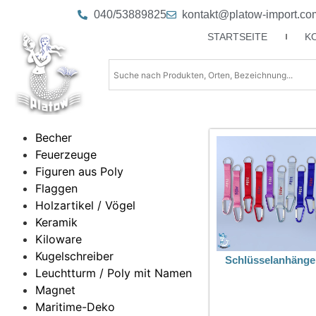
040/53889825
kontakt@platow-import.co
STARTSEITE
K
Becher
Feuerzeuge
Figuren aus Poly
Flaggen
Holzartikel / Vögel
Keramik
Kiloware
Kugelschreiber
Schlüsselanhänger
Leuchtturm / Poly mit Namen
Magnet
Maritime-Deko