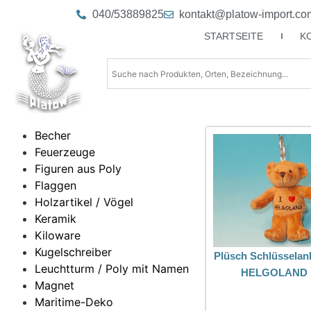
040/53889825
kontakt@platow-import.co
STARTSEITE
K
Becher
Feuerzeuge
Figuren aus Poly
Flaggen
Holzartikel / Vögel
Keramik
Kiloware
Kugelschreiber
Plüsch Schlüsselan
Leuchtturm / Poly mit Namen
HELGOLAND 
Magnet
Maritime-Deko