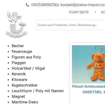
040/53889825
kontakt@platow-import.co
STARTSEITE
K
Becher
Feuerzeuge
Figuren aus Poly
Flaggen
Holzartikel / Vögel
Keramik
Kiloware
Kugelschreiber
Plüsch Schlüsselan
Leuchtturm / Poly mit Namen
GREETSIEL 
Magnet
Maritime-Deko