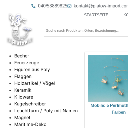
040/53889825
kontakt@platow-import.co
STARTSEITE
K
Becher
Feuerzeuge
Figuren aus Poly
Flaggen
Holzartikel / Vögel
Keramik
Kiloware
Kugelschreiber
Mobile: 5 Perlmutt
Leuchtturm / Poly mit Namen
Farben
Magnet
Maritime-Deko