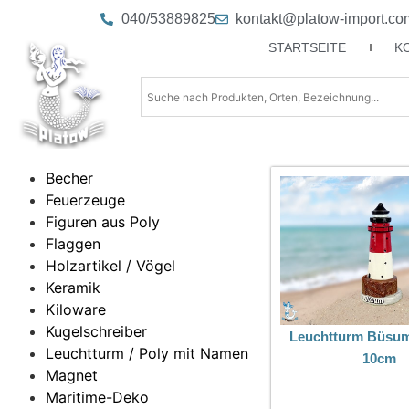
040/53889825
kontakt@platow-import.co
STARTSEITE
K
Becher
Feuerzeuge
Figuren aus Poly
Flaggen
Holzartikel / Vögel
Keramik
Kiloware
Kugelschreiber
Leuchtturm Büsu
Leuchtturm / Poly mit Namen
10cm
Magnet
Maritime-Deko