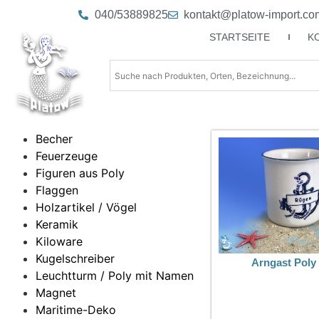
040/53889825
kontakt@platow-import.co
STARTSEITE
K
Becher
Feuerzeuge
Figuren aus Poly
Flaggen
Holzartikel / Vögel
Keramik
Kiloware
Kugelschreiber
Arngast Poly
Leuchtturm / Poly mit Namen
Magnet
Maritime-Deko