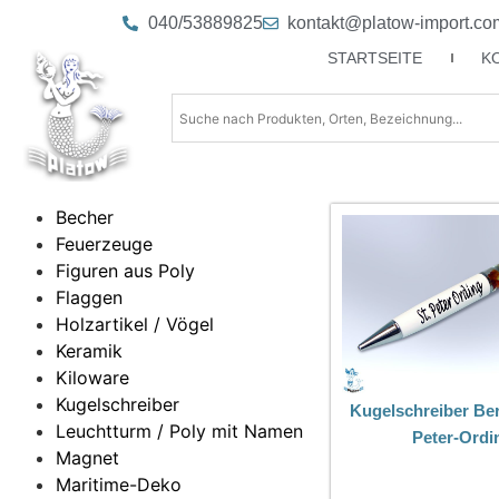
040/53889825
kontakt@platow-import.co
STARTSEITE
K
Becher
Feuerzeuge
Figuren aus Poly
Flaggen
Holzartikel / Vögel
Keramik
Kiloware
Kugelschreiber
Kugelschreiber Ber
Leuchtturm / Poly mit Namen
Peter-Ordi
Magnet
Maritime-Deko