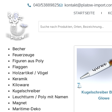
040/53889825
kontakt@platow-import.co
STARTSEITE
K
Becher
Feuerzeuge
Figuren aus Poly
Flaggen
Holzartikel / Vögel
Keramik
Kiloware
Kugelschreiber
Kugelschreiber B
Leuchtturm / Poly mit Namen
Glowe
Magnet
Maritime-Deko