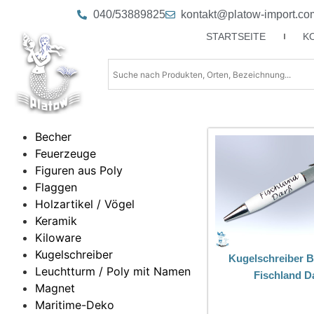
040/53889825
kontakt@platow-import.co
STARTSEITE
K
Becher
Feuerzeuge
Figuren aus Poly
Flaggen
Holzartikel / Vögel
Keramik
Kiloware
Kugelschreiber
Kugelschreiber B
Leuchtturm / Poly mit Namen
Fischland D
Magnet
Maritime-Deko