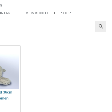
m
ONTAKT
MEIN KONTO
SHOP
d 36cm
namen