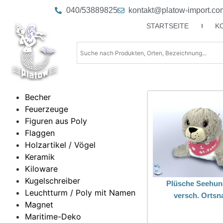
040/53889825
kontakt@platow-import.co
STARTSEITE
K
Becher
Feuerzeuge
Figuren aus Poly
Flaggen
Holzartikel / Vögel
Keramik
Kiloware
Kugelschreiber
Plüsche Seehun
Leuchtturm / Poly mit Namen
versch. Orts
Magnet
Maritime-Deko