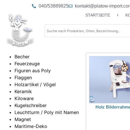
040/53889825
kontakt@platow-import.co
STARTSEITE
K
Becher
Feuerzeuge
Figuren aus Poly
Flaggen
Holzartikel / Vögel
Keramik
Kiloware
Kugelschreiber
Holz Bilderrahm
Leuchtturm / Poly mit Namen
Magnet
Maritime-Deko