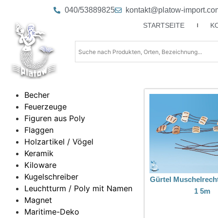
040/53889825
kontakt@platow-import.co
STARTSEITE
K
Becher
Feuerzeuge
Figuren aus Poly
Flaggen
Holzartikel / Vögel
Keramik
Kiloware
Kugelschreiber
Gürtel Muschelrech
Leuchtturm / Poly mit Namen
1 5m
Magnet
Maritime-Deko