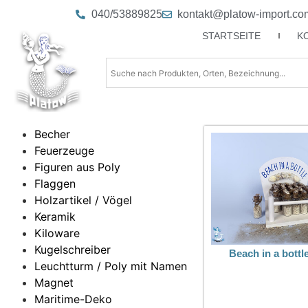
040/53889825
kontakt@platow-import.co
STARTSEITE
K
Becher
Feuerzeuge
Figuren aus Poly
Flaggen
Holzartikel / Vögel
Keramik
Kiloware
Kugelschreiber
Beach in a bottl
Leuchtturm / Poly mit Namen
Magnet
Maritime-Deko