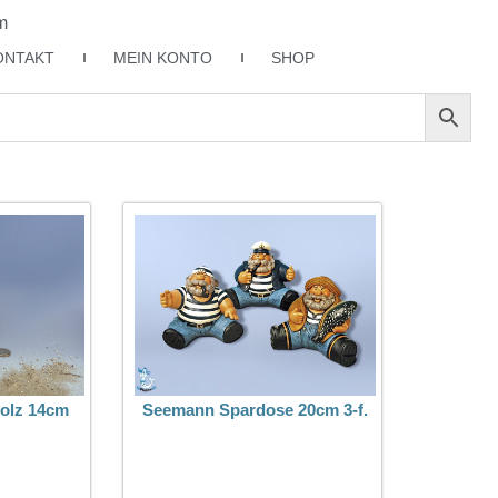
m
ONTAKT
MEIN KONTO
SHOP
olz 14cm
Seemann Spardose 20cm 3-f.