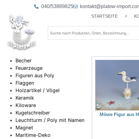
040/53889825
kontakt@platow-import.co
STARTSEITE
K
Becher
Feuerzeuge
Figuren aus Poly
Flaggen
Holzartikel / Vögel
Keramik
Kiloware
Kugelschreiber
Möwe Figur aus H
Leuchtturm / Poly mit Namen
Magnet
Maritime-Deko