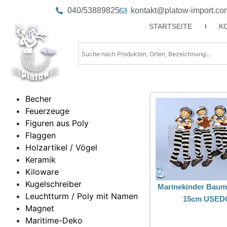
040/53889825
kontakt@platow-import.co
STARTSEITE
K
Becher
Feuerzeuge
Figuren aus Poly
Flaggen
Holzartikel / Vögel
Keramik
Kiloware
Kugelschreiber
Marinekinder Baume
Leuchtturm / Poly mit Namen
15cm USE
Magnet
Maritime-Deko