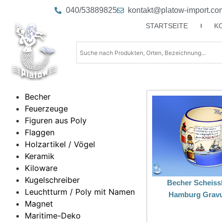
040/53889825
kontakt@platow-import.co
STARTSEITE
K
Becher
Feuerzeuge
Figuren aus Poly
Flaggen
Holzartikel / Vögel
Keramik
Kiloware
Kugelschreiber
Becher Scheiss
Leuchtturm / Poly mit Namen
Hamburg Grav
Magnet
Maritime-Deko