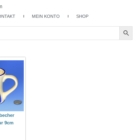
m
ONTAKT
MEIN KONTO
SHOP
becher
ur 9cm