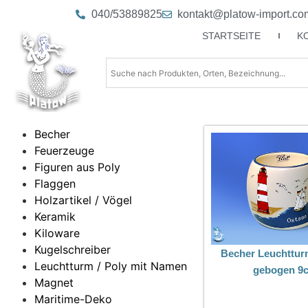
040/53889825
kontakt@platow-import.co
STARTSEITE
K
Becher
Feuerzeuge
Figuren aus Poly
Flaggen
Holzartikel / Vögel
Keramik
Kiloware
Kugelschreiber
Becher Leuchttur
Leuchtturm / Poly mit Namen
gebogen 9
Magnet
Maritime-Deko