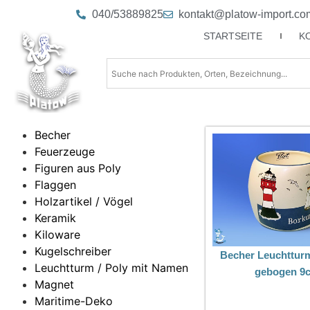
040/53889825
kontakt@platow-import.co
STARTSEITE
K
Becher
Feuerzeuge
Figuren aus Poly
Flaggen
Holzartikel / Vögel
Keramik
Kiloware
Kugelschreiber
Becher Leuchttur
Leuchtturm / Poly mit Namen
gebogen 9
Magnet
Maritime-Deko