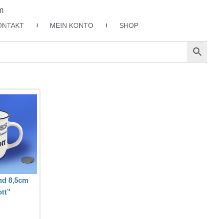
m
ONTAKT
MEIN KONTO
SHOP
nd 8,5cm
tt”