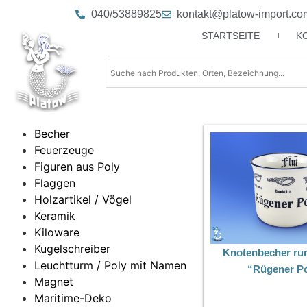
040/53889825
kontakt@platow-import.co
STARTSEITE
K
Becher
Feuerzeuge
Figuren aus Poly
Flaggen
Holzartikel / Vögel
Keramik
Kiloware
Kugelschreiber
Knotenbecher ru
Leuchtturm / Poly mit Namen
“Rügener Po
Magnet
Maritime-Deko