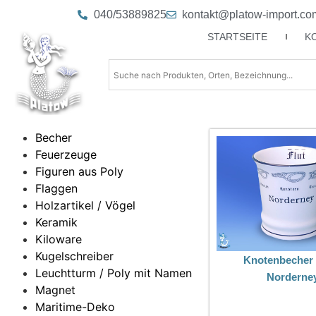
040/53889825
kontakt@platow-import.co
STARTSEITE
K
Becher
Feuerzeuge
Figuren aus Poly
Flaggen
Holzartikel / Vögel
Keramik
Kiloware
Kugelschreiber
Knotenbecher
Leuchtturm / Poly mit Namen
Norderne
Magnet
Maritime-Deko