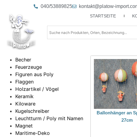
040/53889825
kontakt@platow-import.co
STARTSEITE
K
Becher
Feuerzeuge
Figuren aus Poly
Flaggen
Holzartikel / Vögel
Keramik
Kiloware
Kugelschreiber
Ballonhänger an S
Leuchtturm / Poly mit Namen
27cm
Magnet
Maritime-Deko