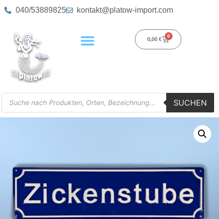
040/53889825
kontakt@platow-import.com
0
0,00
€
SUCHEN