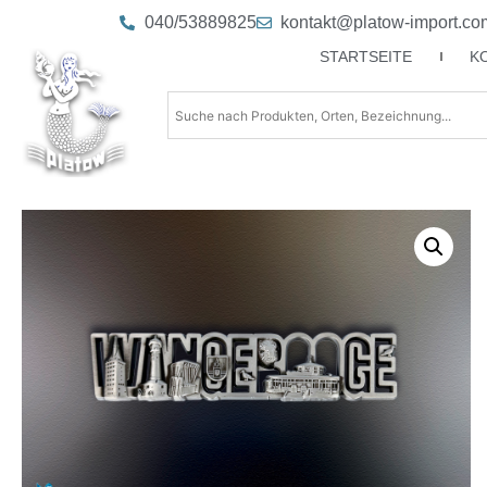
040/53889825
kontakt@platow-import.co
STARTSEITE
K