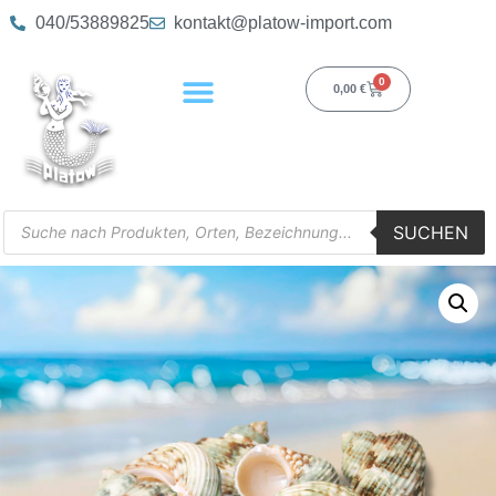
040/53889825
kontakt@platow-import.com
0
0,00
€
SUCHEN