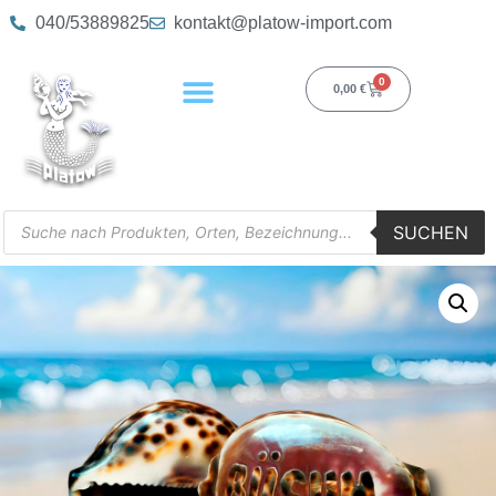
040/53889825
kontakt@platow-import.com
0
0,00
€
SUCHEN